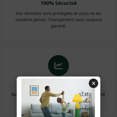
100% Sécurisé
Vos données sont protégées et nous ne les
vendons jamais. Changement sans coupure
garanti.
Économies Garanties
Nos utilisateurs économisent en moyenne 150€
par an sur leurs factures d'énergie.