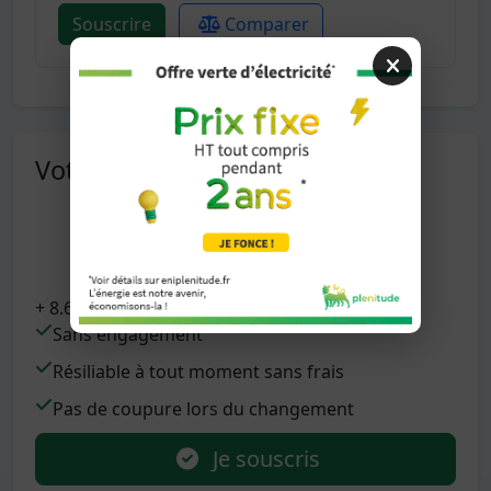
Souscrire
Comparer
Votre nouveau tarif
0.0890
€/kWh
+ 8.63€/mois d'abonnement
Sans engagement
Résiliable à tout moment sans frais
Pas de coupure lors du changement
Je souscris