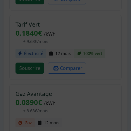
Tarif Vert
0.1840€
/kWh
+ 9.63€/mois
Électricité
12 mois
100% vert
Souscrire
Comparer
Gaz Avantage
0.0890€
/kWh
+ 8.63€/mois
Gaz
12 mois