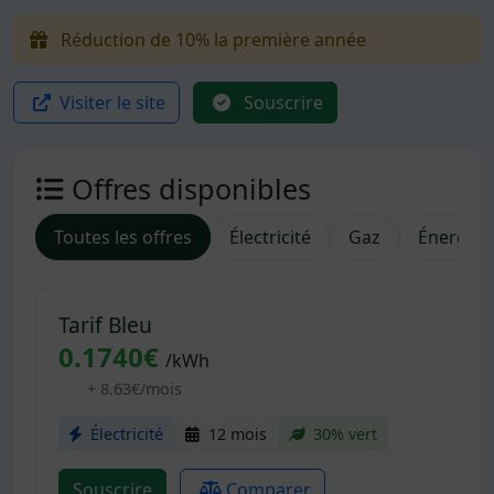
Réduction de 10% la première année
Visiter le site
Souscrire
Offres disponibles
Toutes les offres
Électricité
Gaz
Énergies
Tarif Bleu
0.1740€
/kWh
+ 8.63€/mois
Électricité
12 mois
30% vert
Souscrire
Comparer