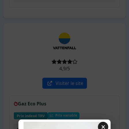
4,9/5
Visiter le site
Gaz Eco Plus
Prix variable
Prix indexé TRV