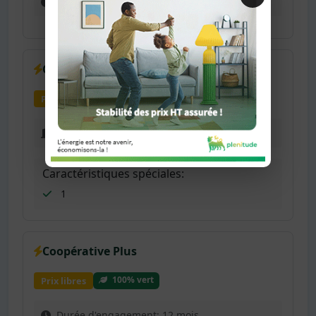
Durée d'engagement: 12 mois
Coopérative Base
100% vert
Prix libres
Frais de résiliation: 0.00 €
Caractéristiques spéciales:
1
Coopérative Plus
100% vert
Prix libres
Durée d'engagement: 12 mois